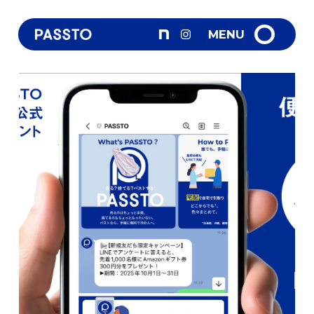
VISION
MENU
パストMAP
宅配パスト
What's New
パストを置く
FAQ
問合せ