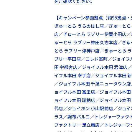
をご確認ください。
【キャンペーン参画拠点（約95拠点・
ぎゅーとら うらのはし店／ぎゅーとら
店／ぎゅーとら ラブリー伊賀小田店／
ゅーとら ラブリー神田久志本店／ぎゅ
とら ラブリー津神戸店／ぎゅーとら 
ブリー平田店／コレド室町／ジョイフ
田 宇都宮店／ジョイフル本田 君津店
イフル本田 幸手店／ジョイフル本田 
／ジョイフル本田 千葉ニュータウン店
ョイフル本田 富里店／ジョイフル本田
ョイフル本田 瑞穂店／ジョイフル本田
代店／ジョイホン 小山駅前店／ジョイ
ラス／調布パルコ／トレジャーファク
ファクトリー 足立扇店／トレジャーフ