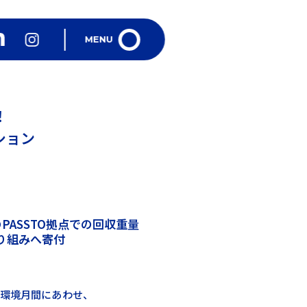
TOP
MENU
VISION
パストMAP
！
クション
宅配パスト
What's New
パストを置く
のPASSTO拠点での回収重量
り組みへ寄付
FAQ
問合せ
の環境月間にあわせ、