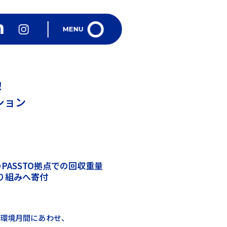
TOP
MENU
VISION
パストMAP
！
クション
宅配パスト
What's New
パストを置く
のPASSTO拠点での回収重量
り組みへ寄付
FAQ
問合せ
の環境月間にあわせ、