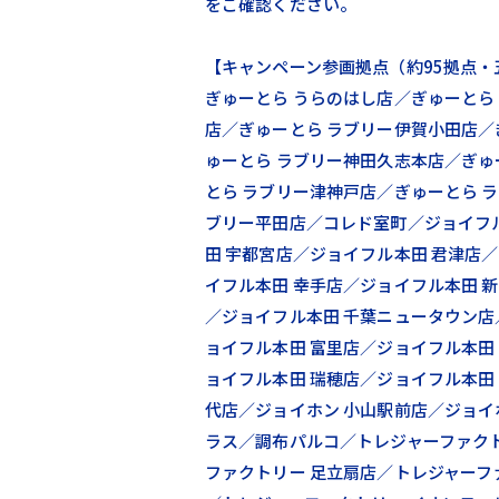
をご確認ください。
【キャンペーン参画拠点（約95拠点・
ぎゅーとら うらのはし店／ぎゅーとら
店／ぎゅーとら ラブリー伊賀小田店／
ゅーとら ラブリー神田久志本店／ぎゅ
とら ラブリー津神戸店／ぎゅーとら 
ブリー平田店／コレド室町／ジョイフ
田 宇都宮店／ジョイフル本田 君津店
イフル本田 幸手店／ジョイフル本田 
／ジョイフル本田 千葉ニュータウン店
ョイフル本田 富里店／ジョイフル本田
ョイフル本田 瑞穂店／ジョイフル本田
代店／ジョイホン 小山駅前店／ジョイ
ラス／調布パルコ／トレジャーファク
ファクトリー 足立扇店／トレジャーフ