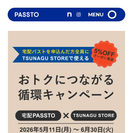
VISION
MENU
パストMAP
宅配パスト
What's New
パストを置く
FAQ
問合せ