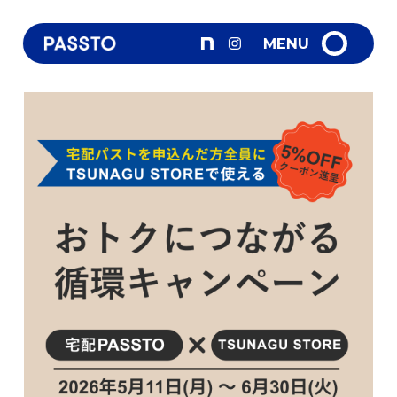
VISION
MENU
パストMAP
宅配パスト
What's New
パストを置く
FAQ
問合せ